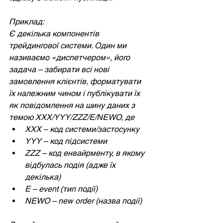
Приклад:
Є декілька компонентів 
трейдингової системи. Один ми 
називаємо «диспетчером», його 
задача – забирати всі нові 
замовлення клієнтів, форматувати 
їх належним чином і публікувати їх 
як повідомлення на шину даних з 
темою ХХХ/YYY/ZZZ/E/NEWO, де
XXX – код системи/застосунку
YYY – код підсистеми
ZZZ – код енвайрменту, в якому 
відбулась подія (адже їх 
декілька)
E – event (тип події)
NEWO – new order (назва події)