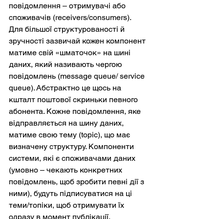
повідомлення – отримувачі або 
споживачів (receivers/consumers). 
Для більшої структурованості й 
зручності зазвичай кожен компонент 
матиме свій «шматочок» на шині 
даних, який називають чергою 
повідомлень (message queue/ service 
queue). Абстрактно це щось на 
кшталт поштової скриньки певного 
абонента. Кожне повідомлення, яке 
відправляється на шину даних, 
матиме свою тему (topic), що має 
визначену структуру. Компоненти 
системи, які є споживачами даних 
(умовно – чекають конкретних 
повідомлень, щоб зробити певні дії з 
ними), будуть підписуватися на ці 
теми/топіки, щоб отримувати їх 
одразу в момент публікації. 