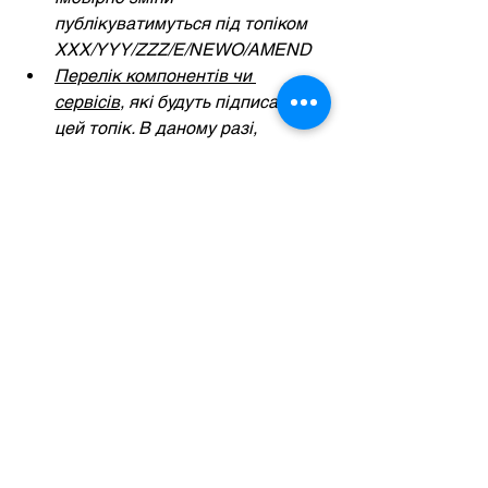
публікуватимуться під топіком 
ХХХ/YYY/ZZZ/E/NEWO/AMEND 
Перелік компонентів чи 
сервісів
, які будуть підписані на 
цей топік. В даному разі, 
приміром, той самий персистор, 
який оновить базу даних 
відповідним чином, і 
OMS система, яка далі 
оброблятиме замовлення
Потік даних
 (повідомлення 
опублікували на шину даних, що 
відбувається далі?). Найчастіше 
у вигляді діаграми 
послідовності, адже в даному 
разі дуже важлива 
послідовність подій. Для 
простого прикладу покажемо, 