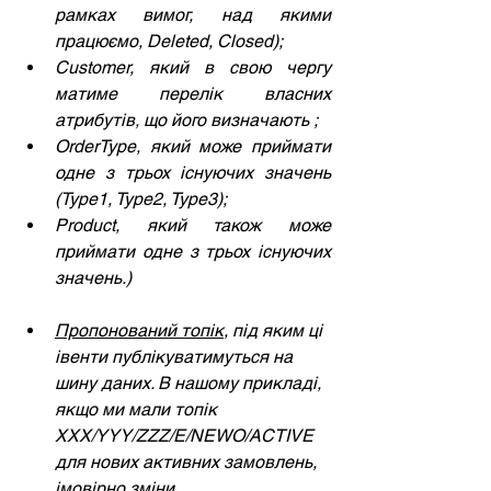
рамках вимог, над якими 
працюємо, Deleted, Closed);
Customer, який в свою чергу 
матиме перелік власних 
атрибутів, що його визначають ;
OrderType, який може приймати 
одне з трьох існуючих значень 
(Type1, Type2, Type3);
Product, який також може 
приймати одне з трьох існуючих 
значень.)
Пропонований топік
, під яким ці 
івенти публікуватимуться на 
шину даних. В нашому прикладі, 
якщо ми мали топік 
ХХХ/YYY/ZZZ/E/NEWO/ACTIVE 
для нових активних замовлень, 
імовірно зміни 