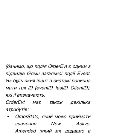
(бачимо, що подія OrderEvt є одним з 
підвидів більш загальної події Event. 
Як будь який івент в системі повинна 
мати три ID (eventID, lastID, ClientID), 
які її визначають.
OrderEvt має також декілька 
атрибутів:
OrderState, який може приймати 
значення New, Active, 
Amended (який ми додаємо в 