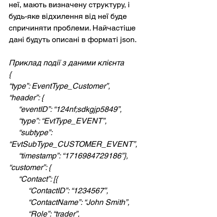
неї, мають визначену структуру, і 
будь-яке відхилення від неї буде 
спричиняти проблеми. Найчастіше 
дані будуть описані в форматі json.
Приклад події з даними клієнта
{
“type”: EventType_Customer”,
“header”: {
     “eventID”: “124nf;sdkgjp5849”,
     “type”: “EvtType_EVENT”,
     “subtype”: 
“EvtSubType_CUSTOMER_EVENT”,
     “timestamp”: “1716984729186”},
“customer”: {
     “Contact”: [{
          “ContactID”: “1234567”,
          “ContactName”: “John Smith”,
          “Role”: “trader”,