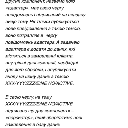
Другий компонент, назвемо його 
«адаптер», має свою чергу 
повідомлень і підписаний на вказану 
вище тему. Як тільки публікується 
нове повідомлення з такою темою, 
воно потрапляє в  чергу 
повідомлень адаптера. А задачею 
адаптера є додати до даних, які 
містяться в замовленні клієнта, 
внутрішні дані компанії, необхідні 
для його обробки, і опублікувати 
знову на шину даних з темою 
ХХХ/YYY/ZZZ/E/NEWO/ACTIVE.
В свою чергу, на тему 
ХХХ/YYY/ZZZ/E/NEWO/ACTIVE 
підписано ще два компоненти – 
«персистор», який зберігатиме нові 
замовлення в базу даних 