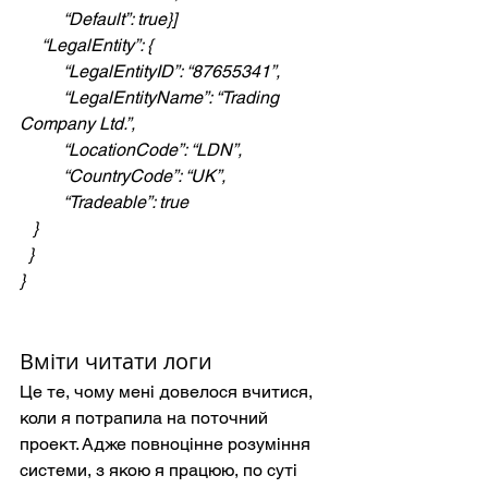
          “Default”: true}]
     “LegalEntity”: {
          “LegalEntityID”: “87655341”,
          “LegalEntityName”: “Trading 
Company Ltd.”,
          “LocationCode”: “LDN”,
          “CountryCode”: “UK”,
          “Tradeable”: true
   }
  }
}
Вміти читати логи
Це те, чому мені довелося вчитися, 
коли я потрапила на поточний 
проект. Адже повноцінне розуміння 
системи, з якою я працюю, по суті 