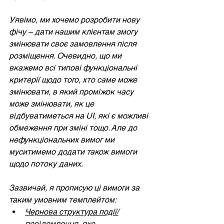
Уявімо, ми хочемо розробити нову 
фічу – дати нашим клієнтам змогу 
змінювати своє замовлення після 
розміщення. Очевидно, що ми 
вкажемо всі типові функціональні 
критерії щодо того, хто саме може 
змінювати, в який проміжок часу 
може змінювати, як це 
відбуватиметься на UI, які є можливі 
обмеження при зміні тощо. Але до 
нефункціональних вимог ми 
муситимемо додати також вимоги 
щодо потоку даних.
Зазвичай, я прописую ці вимоги за 
таким умовним темплейтом:
Чернова структура події/
повідомлення
, яке 