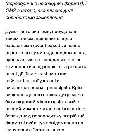
(переводячи в необхідний формат), і 
OMS система, яка власне далі 
оброблятиме замовлення.
Дуже часто системи, побудовані 
таким чином, називають подіє-
базованими (event-based): є певна 
подія – вона у вигляді повідомлення 
публікується на шині даних, а інші 
компоненти її підхоплюють і роблять 
певні дії. Також такі системи 
найчастіше побудовані з 
використанням мікросевірсів. Крім 
вищенаведеного прикладу це може 
бути окремий мікросервіс, який в 
певний момент читає дані клієнтів з 
бази даних, переводить у потрібний 
формат і публікує повідомлення на 
шину даних. Задача іншого 