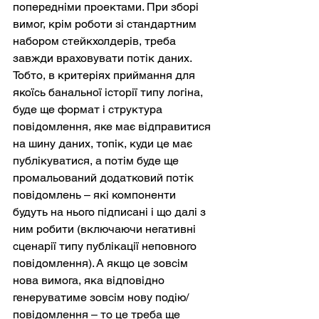
попередніми проектами. При зборі 
вимог, крім роботи зі стандартним 
набором стейкхолдерів, треба 
завжди враховувати потік даних. 
Тобто, в критеріях приймання для 
якоїсь банальної історії типу логіна, 
буде ще формат і структура 
повідомлення, яке має відправитися 
на шину даних, топік, куди це має 
публікуватися, а потім буде ще 
промальований додатковий потік 
повідомлень – які компоненти 
будуть на нього підписані і що далі з 
ним робити (включаючи негативні 
сценарії типу публікації неповного 
повідомлення). А якщо це зовсім 
нова вимога, яка відповідно 
генеруватиме зовсім нову подію/
повідомлення – то це треба ще 