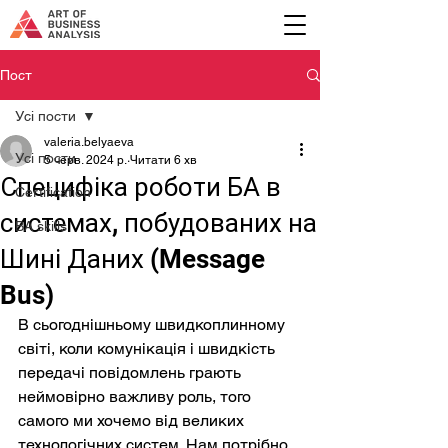
Пост
Усі пости
valeria.belyaeva
Усі пости
5 черв. 2024 р.
Читати 6 хв
Специфіка роботи БА в
Certification
системах, побудованих на
BA skills
Шині Даних (Message
Bus)
В сьогоднішньому швидкоплинному 
світі, коли комунікація і швидкість 
передачі повідомлень грають 
неймовірно важливу роль, того 
самого ми хочемо від великих 
технологічних систем. Нам потрібно, 