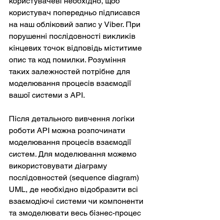
користувачеві необхідно, щоб 
користувач попередньо підписався 
на наш обліковий запис у Viber. При 
порушенні послідовності викликів 
кінцевих точок відповідь міститиме 
опис та код помилки. Розуміння 
таких залежностей потрібне для 
моделювання процесів взаємодії 
вашої системи з API.
Після детального вивчення логіки 
роботи API можна розпочинати 
моделювання процесів взаємодії 
систем. Для моделювання можемо 
використовувати діаграму 
послідовностей (sequence diagram) 
UML, де необхідно відобразити всі 
взаємодіючі системи чи компоненти 
та змоделювати весь бізнес-процес 