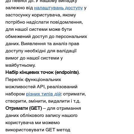
до певної дії. У нашому випадку 
залежно від 
налаштувань доступу
 у 
застосунку користувача, якому 
потрібно надіслати повідомлення, 
для нашої системи може бути 
обмежений доступ до персональних 
даних. Виявлення та аналіз прав 
доступу необхідні для валідації 
вимог до нашої системи у 
майбутньому.
Набір кінцевих точок (endpoints)
. 
Перелік функціональних 
можливостей API, реалізований 
набором 
різних типів дій
: отримати, 
створити, змінити, видалити і т.д.
Отримати (GET) 
– для отримання 
даних облікового запису нашого 
користувача ми можемо 
використовувати GET метод 