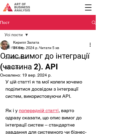
Пост
Усі пости
Кирилл Залата
Усі пости
31 бер. 2024 р.
Читати 5 хв
Опис вимог до інтеграції
Certification
(частина 2). API
BA skills
Оновлено:
19 вер. 2024 р.
У цій статті я та мої колеги хочемо 
поділитися досвідом з інтеграції 
систем, використовуючи API.
Як і у 
попередній статті
, варто 
одразу сказати, що опис вимог до 
інтеграції систем – стандартне 
завдання для системного чи бізнес-