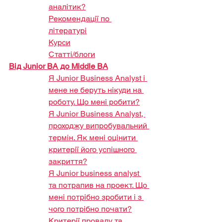
аналітик?
Рекомендації по 
літературі
Курси
Статті/блоги
Від Junior BA до Middle BA
Я Junior Business Analyst і 
мене не беруть нікуди на 
роботу. Що мені робити?
Я Junior Business Analyst, 
проходжу випробувальний 
термін. Як мені оцінити 
критерії його успішного 
закриття?
Я Junior business analyst 
та потрапив на проект. Що 
мені потрібно зробити і з 
чого потрібно почати?
Критерії провалу та 