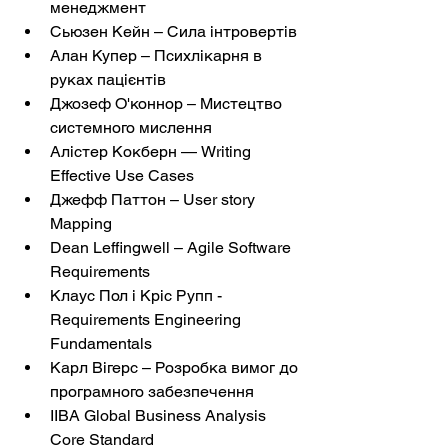
менеджмент
Сьюзен Кейн – Сила інтровертів
Алан Купер – Психлікарня в 
руках пацієнтів
Джозеф О'коннор – Мистецтво 
системного мислення
Алістер Кокберн — Writing 
Effective Use Cases
Джефф Паттон – User story 
Mapping
Dean Leffingwell – Agile Software 
Requirements
Клаус Пол і Кріс Рупп - 
Requirements Engineering 
Fundamentals
Карл Вігерс – Розробка вимог до 
програмного забезпечення
IIBA Global Business Analysis 
Core Standard