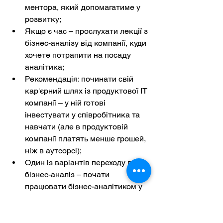
ментора, який допомагатиме у 
розвитку;
Якщо є час – прослухати лекції з 
бізнес-аналізу від компанії, куди 
хочете потрапити на посаду 
аналітика;
Рекомендація: починати свій 
кар'єрний шлях із продуктової ІТ 
компанії – у ній готові 
інвестувати у співробітника та 
навчати (але в продуктовій 
компанії платять менше грошей, 
ніж в аутсорсі);
Один із варіантів переходу в 
бізнес-аналіз – почати 
працювати бізнес-аналітиком у 
вашій компанії, щоб зрозуміти, 
що він робить, або допомагати 
бізнес-аналітику та брати 