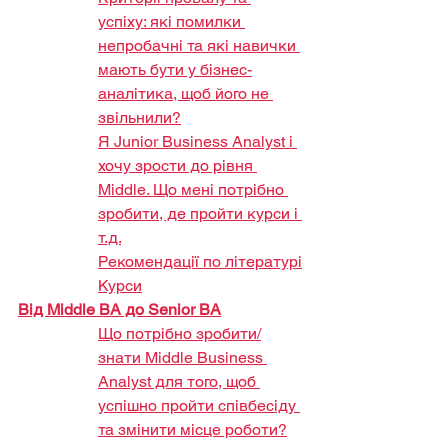
успіху: які помилки 
непробачні та які навички 
мають бути у бізнес-
аналітика, щоб його не 
звільнили?
Я Junior Business Analyst і 
хочу зрости до рівня 
Middle. Що мені потрібно 
зробити, де пройти курси і 
т.д.
Рекомендації по літературі
Курси
Від Middle BA до Senior BA
Що потрібно зробити/
знати Middle Business 
Analyst для того, щоб 
успішно пройти співбесіду 
та змінити місце роботи?