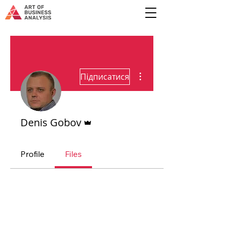
Інші дії
Підписатися
Адмін
Denis Gobov
Profile
Files