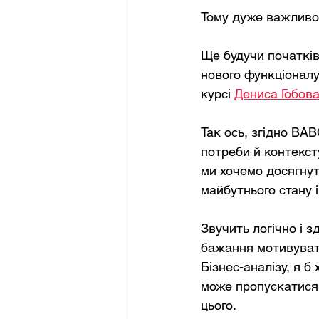
Тому дуже важливо 
Ще будучи початківц
нового функціоналу 
курсі 
Дениса Гобов
Так ось, згідно BAB
потреби й контексту
ми хочемо досягнут
майбутнього стану і
Звучить логічно і з
бажання мотивувати
Бізнес-аналізу, я б
може пропускатися.
цього.