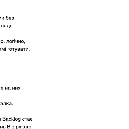
ми без 
ляді 
, логічно, 
мі готувати. 
е на них 
галка.
 Backlog стає 
ь Big picture 