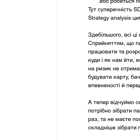
або робиться п
Тут суперечність SD
Strategy analysis цим
Здебільшого, всі ц
Сприйняттям, що пл
працювати та розро
куди і як нам йти, 
на ризик не отрима
будувати карту, ба
впевненості й пере
А тепер відчуймо с
потрібно зібрати па
раз, та не маєте по
складніше зібрати 