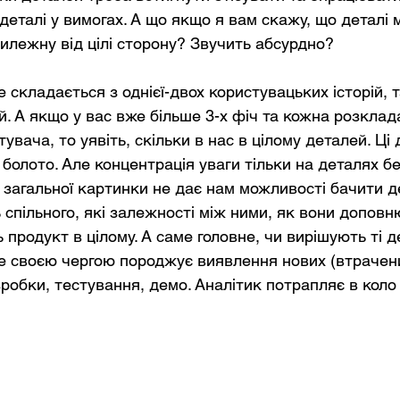
 деталі у вимогах. А що якщо я вам скажу, що деталі 
тилежну від цілі сторону? Звучить абсурдно?
 складається з однієї-двох користувацьких історій, та
ій. А якщо у вас вже більше 3-х фіч та кожна розклад
тувача, то уявіть, скільки в нас в цілому деталей. Ці 
 болото. Але концентрація уваги тільки на деталях без
загальної картинки не дає нам можливості бачити де
 спільного, які залежності між ними, як вони допов
 продукт в цілому. А саме головне, чи вирішують ті д
 це своєю чергою породжує виявлення нових (втрачен
зробки, тестування, демо. Аналітик потрапляє в коло 