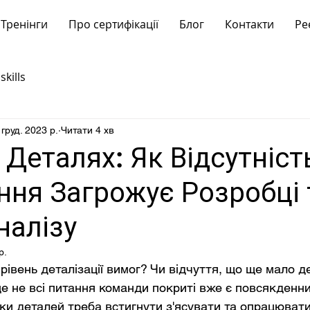
Тренінги
Про сертифікації
Блог
Контакти
Ре
skills
 груд. 2023 р.
Читати 4 хв
 Деталях: Як Відсутніст
ння Загрожує Розробці 
налізу
р.
рівень деталізації вимог? Чи відчуття, що ще мало д
е не всі питання команди покриті вже є повсякденним
ьки деталей треба встигнути з'ясувати та опрацювати