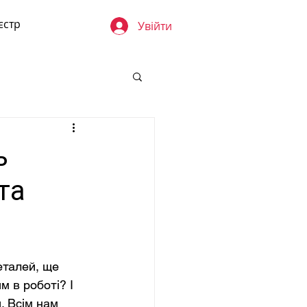
єстр
Увійти
ь
та
еталей, ще 
 в роботі? І 
. Всім нам 