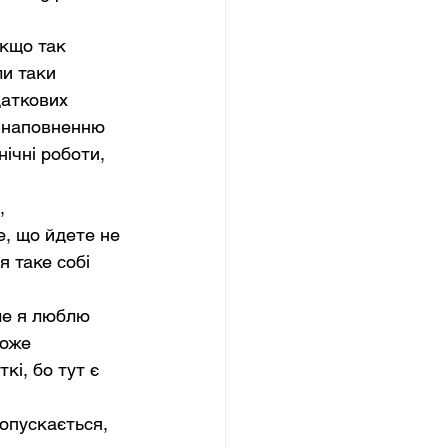
якщо так 
ли таки 
даткових 
о наповненню 
ічні роботи, 
, 
, що йдете не 
я таке собі 
ле я люблю 
може 
кі, бо тут є 
ропускається, 