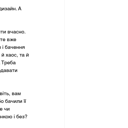
дизайн. А 
ти вчасно. 
те вже 
 і бачення 
й хаос, та й 
 Треба 
одавати 
іть, вам 
о бачили її 
е чи 
нкою і без?