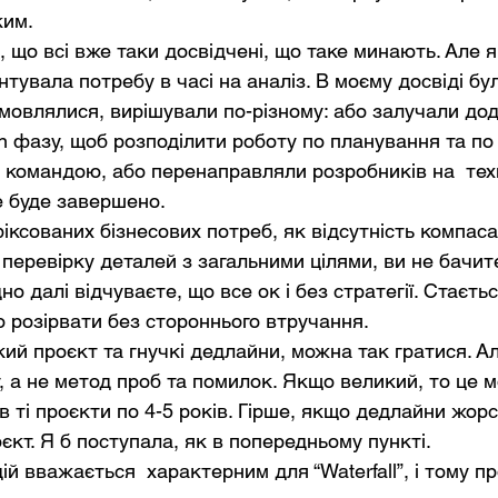
ким.
, що всі вже таки досвідчені, що таке минають. Але 
нтувала потребу в часі на аналіз. В моєму досвіді бу
омовлялися, вирішували по-різному: або залучали до
gn фазу, щоб розподілити роботу по планування та п
з командою, або перенаправляли розробників на  техн
е буде завершено.
іксованих бізнесових потреб, як відсутність компаса
еревірку деталей з загальними цілями, ви не бачите
дно далі відчуваєте, що все ок і без стратегії. Стаєтьс
о розірвати без стороннього втручання.
ий проєкт та гнучкі дедлайни, можна так гратися. А
, а не метод проб та помилок. Якщо великий, то це 
 ті проєкти по 4-5 років. Гірше, якщо дедлайни жорст
єкт. Я б поступала, як в попередньому пункті.
й вважається  характерним для “Waterfall”, і тому п