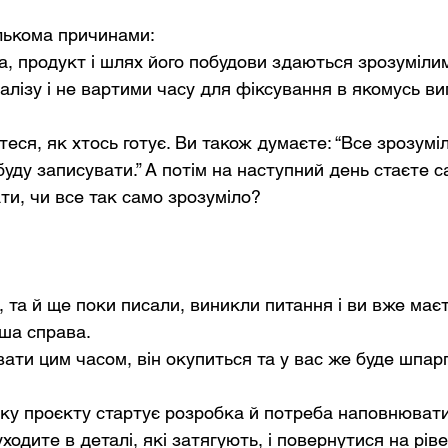
лькома причинами:
а, продукт і шлях його побудови здаються зрозуміли
алізу і не вартими часу для фіксування в якомусь виг
еся, як хтось готує. Ви також думаєте: “Все зрозуміло
буду записувати.” А потім на наступний день стаєте са
ти, чи все так само зрозуміло? 
 та й ще поки писали, виникли питання і ви вже маєт
нша справа. 
вати цим часом, він окупиться та у вас же буде шпар
тку проєкту стартує розробка й потреба наповнювати
ходите в деталі, які затягують, і повернутися на рівен