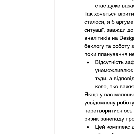
стає дуже важ
Так хочеться вірити
сталося, я б аргуме
ситуації, завжди д
аналітиків на Desi
беклогу та роботу 
поки планування н
Відсутність заф
унеможливлює п
туди, а відпові
коло, яке важк
Якщо у вас маленьк
усвідомлену роботу
перетворитися ось в
ризик занепаду про
Цей комплекс ді