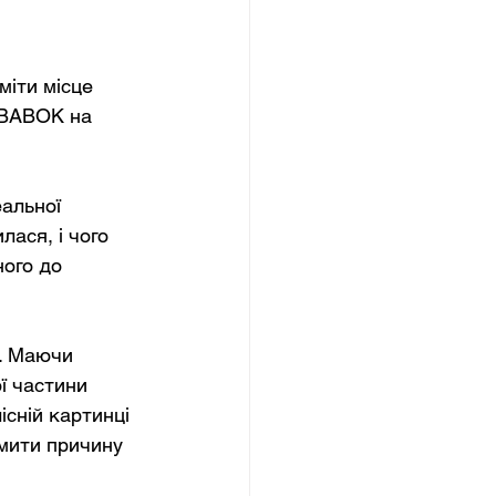
міти місце 
у BABOK на 
еальної 
лася, і чого 
ого до 
к. Маючи 
ї частини 
існій картинці 
мити причину 