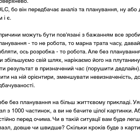
оверхнево.
LC, бо він передбачає аналіз та планування, ну або 
 і є.
і причини можуть бути пов'язані з бажанням все зроби
анування - то не робота, то марна трата часу, давай
бляти, ось розробка - то робота. Але без планування
ми збільшуємо свій шлях, нарікаємо його на плутанину 
ти результат в призначений час (порушити дедлайн).
чити на ній орієнтири, зменшувати невизначеність, д
дбачуваності.
ебе без планування на більш життєвому прикладі. Уяв
зл з 1000 частинок, а ви не бачите цілої картинки. Аб
стійно перед очима. Чи в такій ситуації вам буде легш
пазл, довше чи швидше? Скільки кроків буде з карти