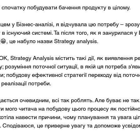
спочатку побудувати бачення продукту в цілому.
ем у Бізнес-аналізі, я відчувала цю потребу – зрозу
в існуючий системі. Та після того, як я занурилася 
а
😁, це набуло назви Strategy analysis.
OK, Strategy Analysis містить такі дії, як виявлення р
; розуміння поточної ситуації, в якій ця потреба з'яви
и; побудову ефективної стратегії переходу від поточн
 реалізації потреби.
дається очевидним, всі так роблять. Але буває не та
 мого читача на побудову цього процесу як постійно
 хотіла навести причини, чому планування та увага ціл
 Сподіваюся, це приверне увагу та допоможе усвідо