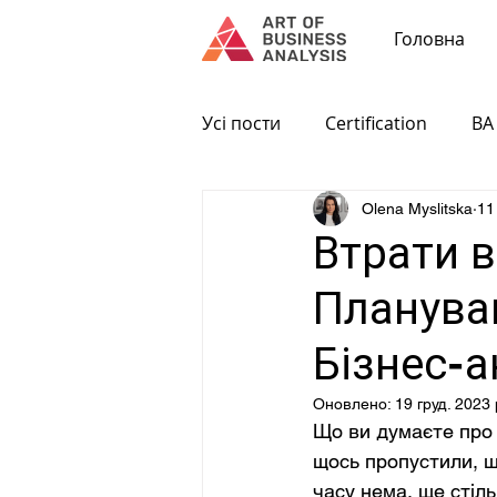
Головна
Усі пости
Certification
BA 
Olena Myslitska
11
Втрати в
Планува
Бізнес-а
Оновлено:
19 груд. 2023 
Що ви думаєте про 
щось пропустили, щ
часу нема, ще стіл