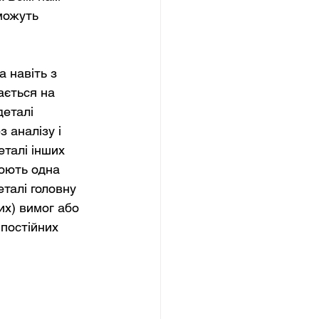
можуть 
 навіть з 
ається на 
деталі 
 аналізу і 
талі інших 
нюють одна 
еталі головну 
их) вимог або 
постійних 