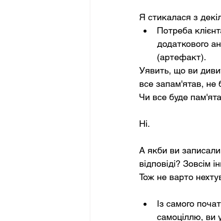
Я стикалася з декі
Потреба клієнт
додаткового ан
(артефакт).
Уявить, що ви дивит
все запам'ятав, не 
Чи все буде пам'ята
Ні. 
А якби ви записали,
відповіді? Зовсім і
Тож не варто нехту
Із самого поча
самоціллю, ви у