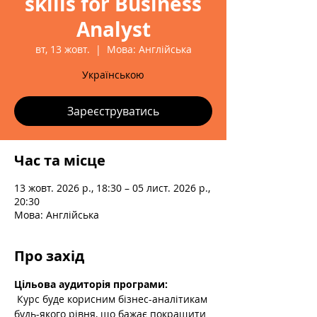
skills for Business
Analyst
вт, 13 жовт.
  |  
Мова: Англійська
Українською
Зареєструватись
Час та місце
13 жовт. 2026 р., 18:30 – 05 лист. 2026 р.,
20:30
Мова: Англійська
Про захід
Цільова аудиторія програми:
 Курс буде корисним бізнес-аналітикам 
будь-якого рівня, що бажає покращити 