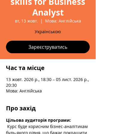
skills for Business
Analyst
вт, 13 жовт.
  |  
Мова: Англійська
Українською
Зареєструватись
Час та місце
13 жовт. 2026 р., 18:30 – 05 лист. 2026 р.,
20:30
Мова: Англійська
Про захід
Цільова аудиторія програми:
 Курс буде корисним бізнес-аналітикам 
будь-якого рівня, що бажає покращити 