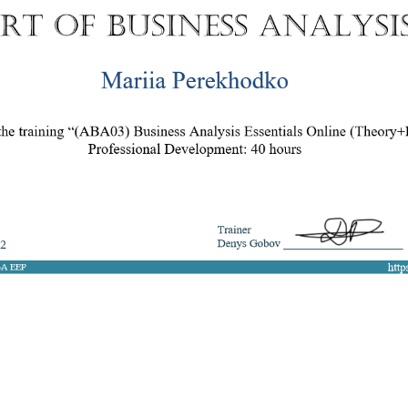
8 050 272 16 25
ArtofBA@i.ua
Мережі:
Email: