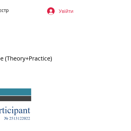
єстр
Увійти
ne (Theory+Practice)