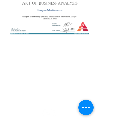
+38 050 272 16 25
Телефон:
ArtofBA@i.ua
Email:
Мережі:
Контакти
Тренери