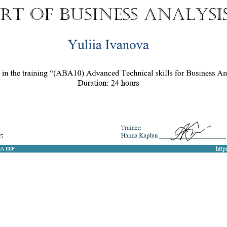
8 050 272 16 25
ArtofBA@i.ua
Мережі:
Email: