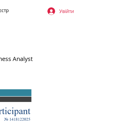
єстр
Увійти
ness Analyst