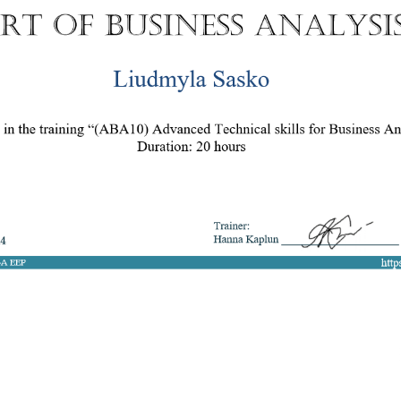
8 050 272 16 25
ArtofBA@i.ua
Мережі:
Email: