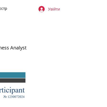
єстр
Увійти
ness Analyst