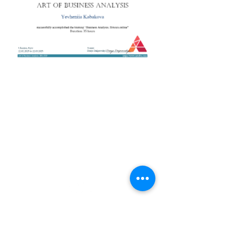
+38 050 272 16 25
Телефон:
ArtofBA@i.ua
Email:
Мережі:
Контакти
Тренери