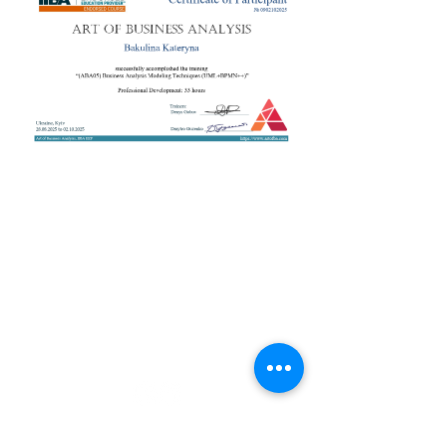
+38 050 272 16 25
Телефон:
ArtofBA@i.ua
Email:
Мережі:
Контакти