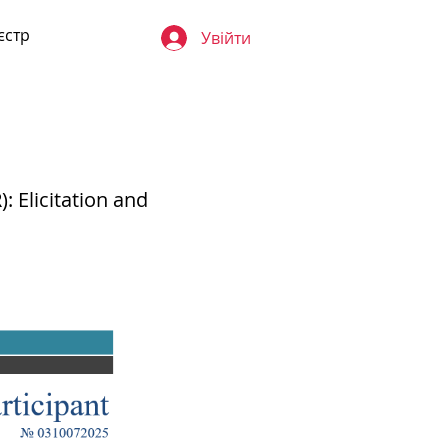
єстр
Увійти
 Elicitation and