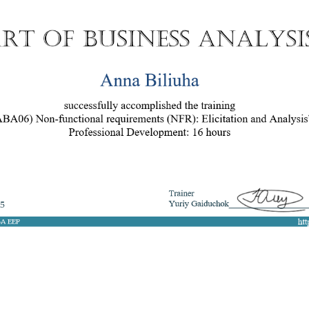
8 050 272 16 25
ArtofBA@i.ua
Мережі:
Email: