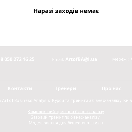
Наразі заходів немає
8 050 272 16 25
ArtofBA@i.ua
Мережі:
Email:
Контакти
Тренери
Про нас
 Art of Business Analysis. Курси та тренінги з бізнес-аналізу. Київ
Комплексний тренінг з бізнес-аналізу
Базовий тренінг по бізнес-аналізу
Моделювання для бізнес-аналітиків