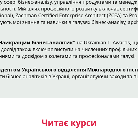
у сфері бізнес-аналізу, управління продуктами та менеджм
іяльності. Мій шлях професійного розвитку включає серт
sional), Zachman Certified Enterprise Architect (ZCEA) та P
жують мої знання та навички в галузях бізнес-аналізу, арх
Найкращий бізнес-аналітик"
на Ukrainian IT Awards, 
ій досвід також включає виступи на численних профільних к
ннями та досвідом з колегами та професіоналами галузі.
дентом Українського відділення Міжнародного інсти
и бізнес-аналітиків в Україні, організовуючи заходи та
Читає курси