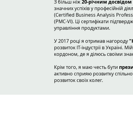
З більш ніж
20-річним досвідом
значних успіхів у професійній д
(Certified Business Analysis Profes
(PMC-VI). Ці сертифікати підтверд
управління продуктами.
У 2017 році я отримав нагороду
"
розвиток IT-індустрії в Україні. М
кордоном, де я ділюсь своїми зна
Крім того, я маю честь бути
прези
активно сприяю розвитку спільнот
розвиток своїх колег.