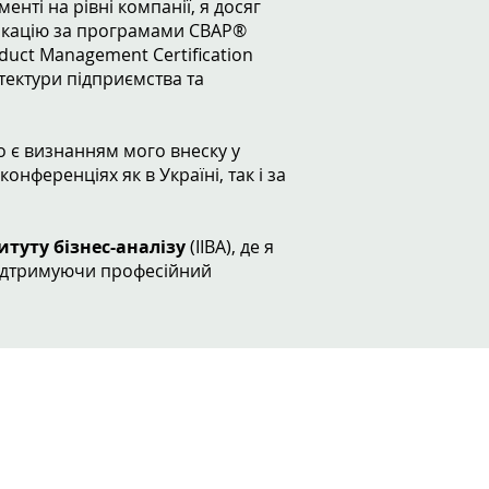
енті на рівні компанії, я досяг
ифікацію за програмами CBAP®
roduct Management Certification
ітектури підприємства та
що є визнанням мого внеску у
онференціях як в Україні, так і за
туту бізнес-аналізу
(IIBA), де я
 підтримуючи професійний