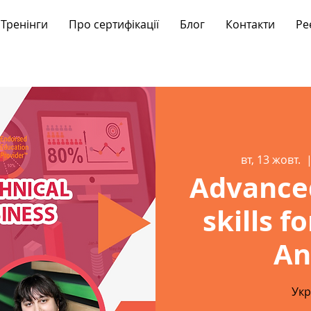
Тренінги
Про сертифікації
Блог
Контакти
Ре
вт, 13 жовт.
  |
Advanced
skills f
An
Укр