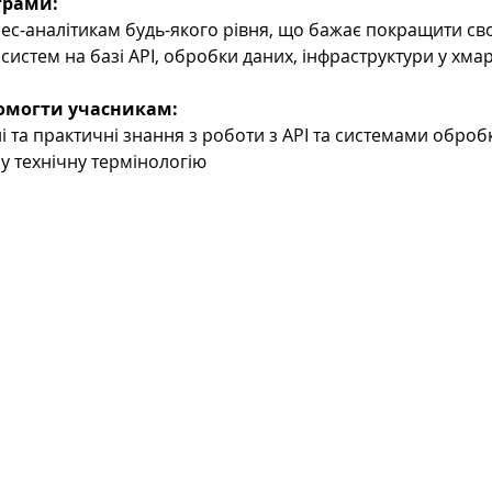
грами:
 систем на базі API, обробки даних, інфраструктури у хмар
омогти учасникам:
і та практичні знання з роботи з API та системами оброб
ну технічну термінологію
8 050 272 16 25
ArtofBA@i.ua
Мережі:
Email: