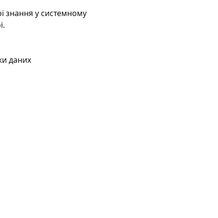
і.
ки даних