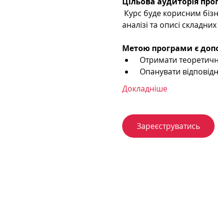
Цільова аудиторія про
 Курс буде корисним бізнес-аналітикам будь-якого рівня, що бажає покращити свої знання у системному 
аналізі та описі складних
Метою програми є доп
 Отримати теоретичн
 Опанувати відповід
Докладніше
Зареєструватись
+3
Телефон: