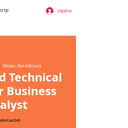
єстр
Увійти
  
Мова: Англійська
 Technical
or Business
alyst
аїнською