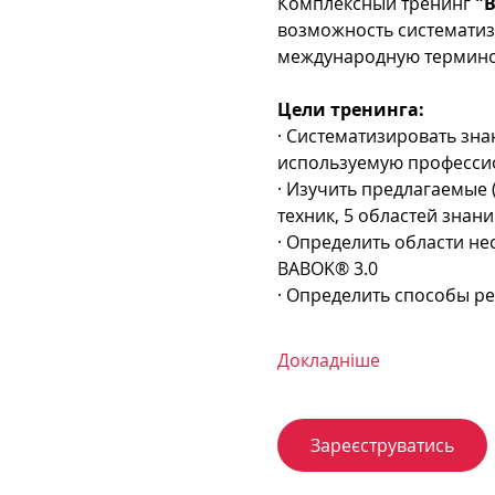
Комплексный тренинг 
"B
возможность систематизи
международную термино
Цели тренинга:
· Систематизировать зна
используемую професси
· Изучить предлагаемые (
техник, 5 областей знани
· Определить области не
BABOK® 3.0
· Определить способы р
Докладніше
Зареєструватись