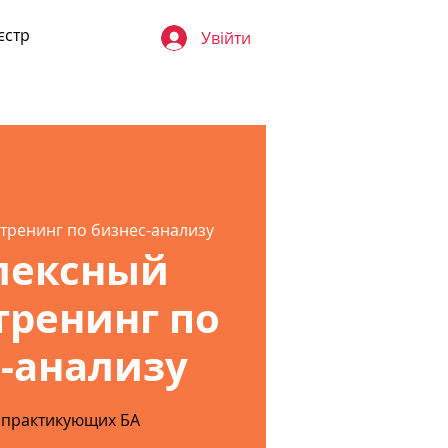
єстр
Увійти
тренинг по бизнес-анализу
лексный
тренинг по
-анализу
 практикующих БА