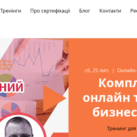
Тренінги
Про сертифікації
Блог
Контакти
Ре
сб, 25 лип.
  |  
Онлайн-
Комп
онлайн 
бизнес
Тренинг для