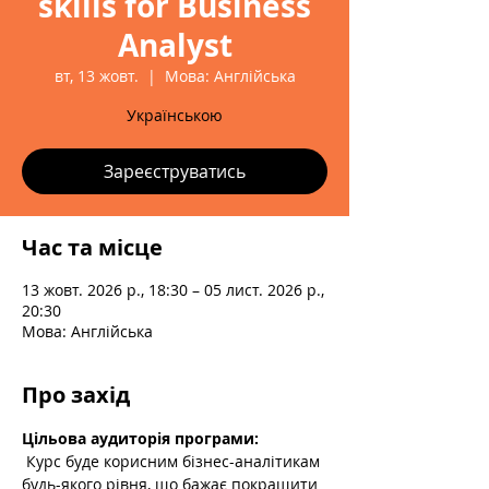
skills for Business
Analyst
вт, 13 жовт.
  |  
Мова: Англійська
Українською
Зареєструватись
Час та місце
13 жовт. 2026 р., 18:30 – 05 лист. 2026 р.,
20:30
Мова: Англійська
Про захід
Цільова аудиторія програми:
 Курс буде корисним бізнес-аналітикам 
будь-якого рівня, що бажає покращити 