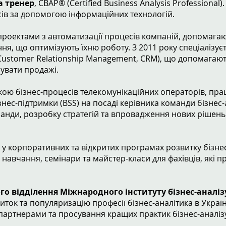
а тренер
, CBAP® (Certified Business Analysis Professional)
есів за допомогою інформаційних технологій.
роектами з автоматизації процесів компаній, допомага
ня, що оптимізують їхню роботу. З 2011 року спеціалізує
(Customer Relationship Management, CRM), що допомагаю
шувати продажі.
ою бізнес-процесів телекомунікаційних операторів, пр
ізнес-підтримки (BSS) на посаді керівника команди бізнес-
анди, розробку стратегій та впровадження нових рішень
 у корпоративних та відкритих програмах розвитку бізнес
 навчання, семінари та майстер-класи для фахівців, які п
го відділення Міжнародного інституту бізнес-аналіз
виток та популяризацію професії бізнес-аналітика в Україн
 партнерами та просування кращих практик бізнес-аналізу