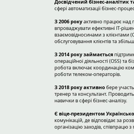
Досвідчений бізнес-аналітик т
сфері автоматизації бізнес-проц
З 2006 року
активно працює над п
впроваджувати ефективні ІТ-рішен
взаємовідносинами з клієнтами 
обслуговування клієнтів та збіль
З 2014 року займається
підтримк
операційної діяльності (OSS) та б
робота включає координацію ком
роботи телеком-операторів.
З 2018 року активно
бере участь
тренер та консультант. Проводить
навички в сфері бізнес-аналізу.
Є віце-президентом Українсько
комунікацій, де відповідає за роз
організацію заходів, співпрацю з