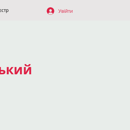
єстр
Увійти
ський