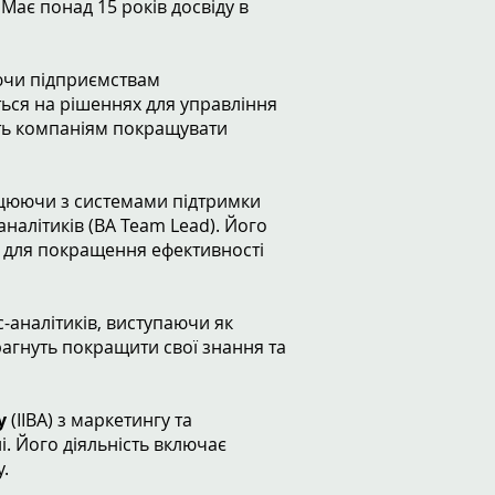
. Має понад 15 років досвіду в
ючи підприємствам
ться на рішеннях для управління
ть компаніям покращувати
ацюючи з системами підтримки
аналітиків (BA Team Lead). Його
 для покращення ефективності
-аналітиків, виступаючи як
рагнуть покращити свої знання та
у
(IIBA) з маркетингу та
і. Його діяльність включає
.