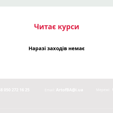
Читає курси
Наразі заходів немає
8 050 272 16 25
ArtofBA@i.ua
Мережі:
Email: