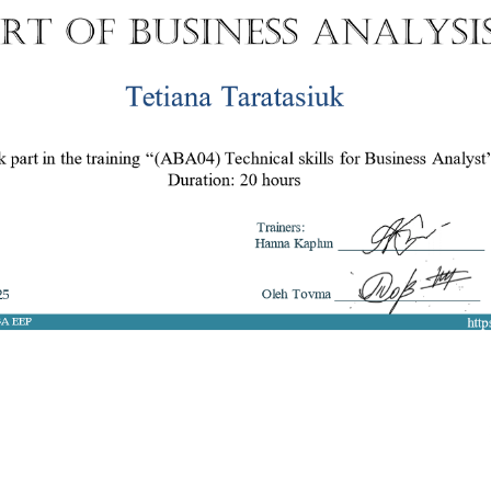
8 050 272 16 25
ArtofBA@i.ua
Мережі:
Email: