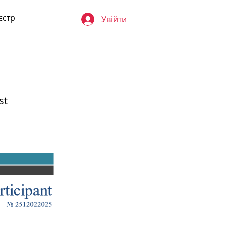
єстр
Увійти
st