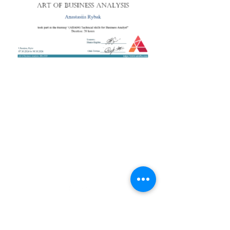
+38 050 272 16 25
Телефон:
ArtofBA@i.ua
Email:
Мережі:
Контакти
Тренери