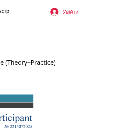
єстр
Увійти
ne (Theory+Practice)