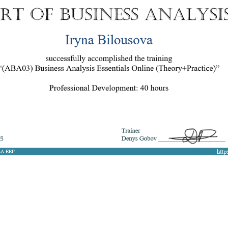
8 050 272 16 25
ArtofBA@i.ua
Мережі:
Email: