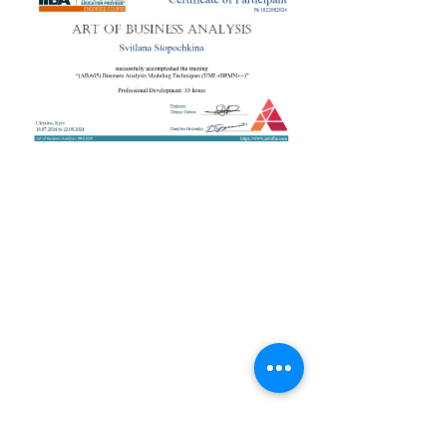
+38 050 272 16 25
Телефон:
ArtofBA@i.ua
Email:
Мережі:
Контакти