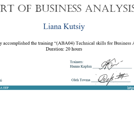
8 050 272 16 25
ArtofBA@i.ua
Мережі:
Email: