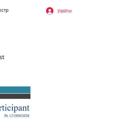
єстр
Увійти
st