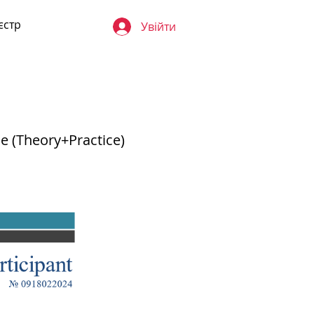
єстр
Увійти
ne (Theory+Practice)