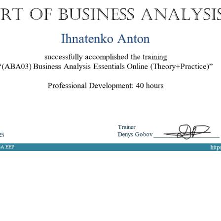
8 050 272 16 25
ArtofBA@i.ua
Мережі:
Email: