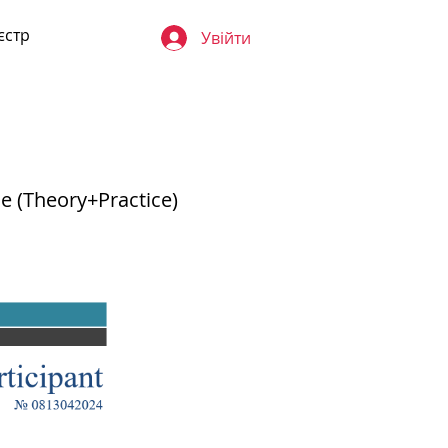
єстр
Увійти
ne (Theory+Practice)