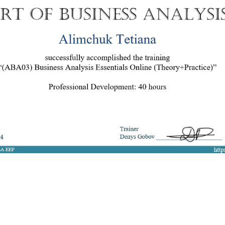
8 050 272 16 25
ArtofBA@i.ua
Мережі:
Email: