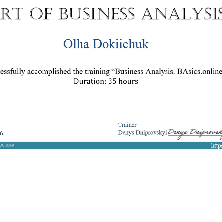
8 050 272 16 25
ArtofBA@i.ua
Мережі:
Email: