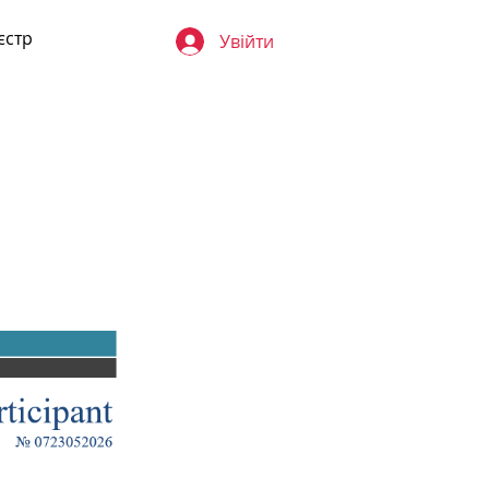
єстр
Увійти