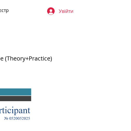
єстр
Увійти
ne (Theory+Practice)