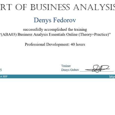
8 050 272 16 25
ArtofBA@i.ua
Мережі:
Email: