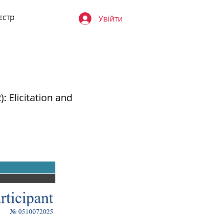
єстр
Увійти
 Elicitation and