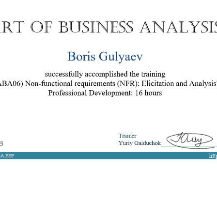
8 050 272 16 25
ArtofBA@i.ua
Мережі:
Email: