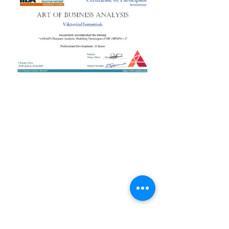
+38 050 272 16 25
Телефон:
ArtofBA@i.ua
Email:
Мережі:
Контакти