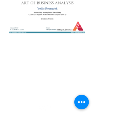
+38 050 272 16 25
Телефон:
ArtofBA@i.ua
Email:
Мережі:
Контакти
Тренери