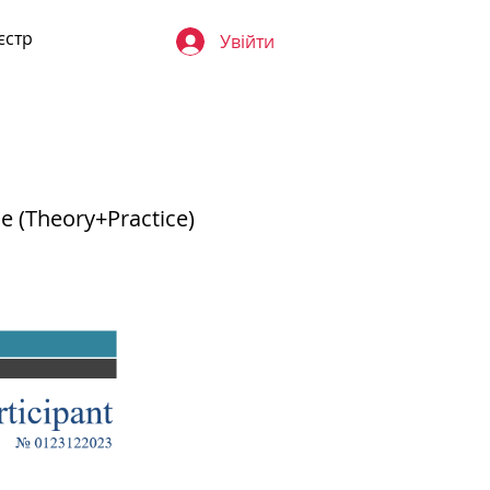
єстр
Увійти
ne (Theory+Practice)