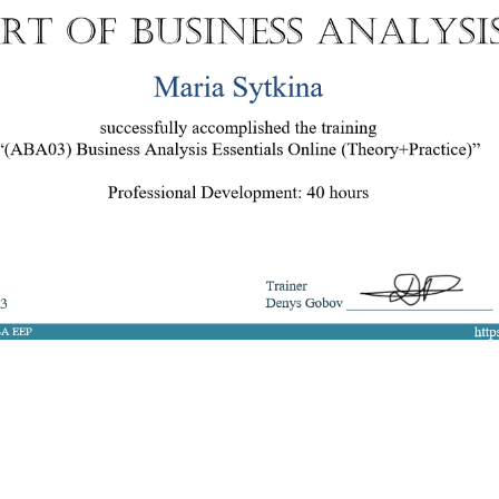
8 050 272 16 25
ArtofBA@i.ua
Мережі:
Email: