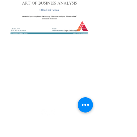
+38 050 272 16 25
Телефон:
ArtofBA@i.ua
Email:
Сети:
Контакты
Тренера