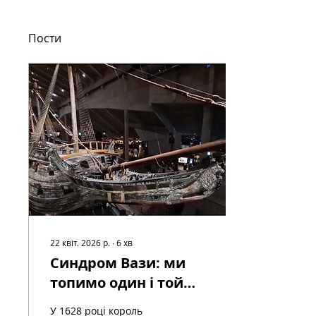
Пости
22 квіт. 2026 р.
∙
6
хв
Синдром Вази: ми
топимо один і той
самий корабель вже
У 1628 році король