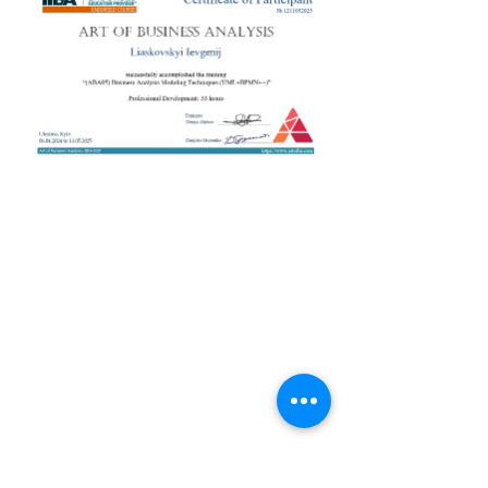
+38 050 272 16 25
Телефон:
ArtofBA@i.ua
Email:
Мережі:
Контакти